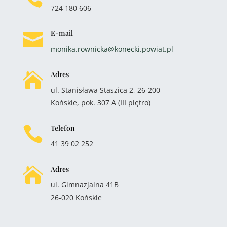
724 180 606
E-mail

monika.rownicka@konecki.powiat.pl
Adres

ul. Stanisława Staszica 2, 26-200
Końskie, pok. 307 A (III piętro)
Telefon

41 39 02 252
Adres

ul. Gimnazjalna 41B
26-020 Końskie