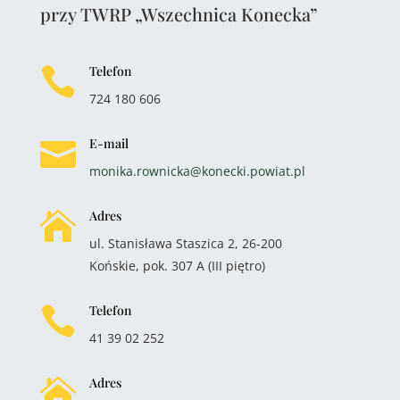
przy TWRP „Wszechnica Konecka”
Telefon

724 180 606
E-mail

monika.rownicka@konecki.powiat.pl
Adres

ul. Stanisława Staszica 2, 26-200
Końskie, pok. 307 A (III piętro)
Telefon

41 39 02 252
Adres
