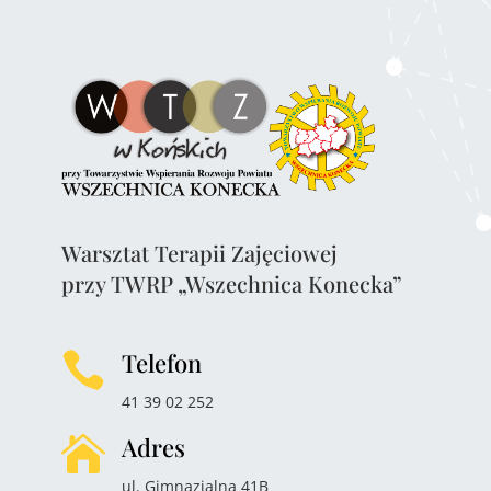
Warsztat Terapii Zajęciowej
przy TWRP „Wszechnica Konecka”
Telefon

41 39 02 252
Adres

ul. Gimnazjalna 41B