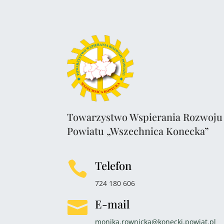
Towarzystwo Wspierania Rozwoju
Powiatu „Wszechnica Konecka”
Telefon

724 180 606
E-mail

monika.rownicka@konecki.powiat.pl