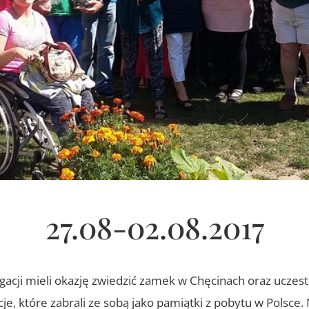
27.08-02.08.2017
gacji mieli okazję zwiedzić zamek w Chęcinach oraz uczest
e, które zabrali ze sobą jako pamiątki z pobytu w Polsce.