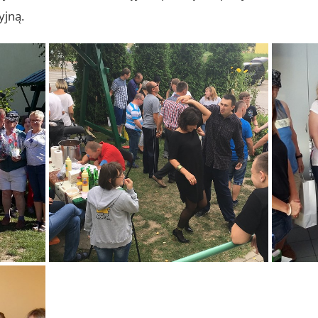
yjną.