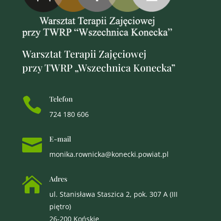
Warsztat Terapii Zajęciowej
przy TWRP „Wszechnica Konecka”
Telefon

724 180 606
E-mail

monika.rownicka@konecki.powiat.pl
Adres

ul. Stanisława Staszica 2, pok. 307 A (III
piętro)
26-200 Końskie