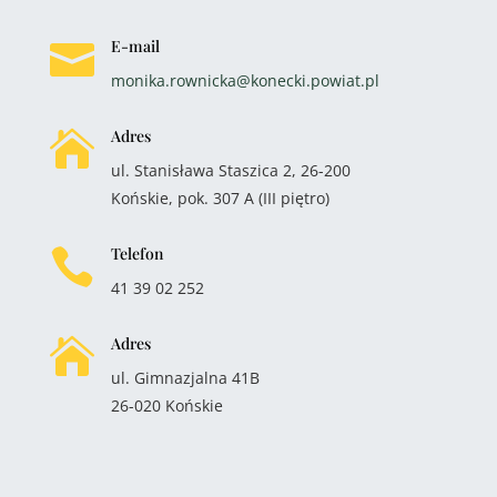
E-mail

monika.rownicka@konecki.powiat.pl
Adres

ul. Stanisława Staszica 2, 26-200
Końskie, pok. 307 A (III piętro)
Telefon

41 39 02 252
Adres

ul. Gimnazjalna 41B
26-020 Końskie