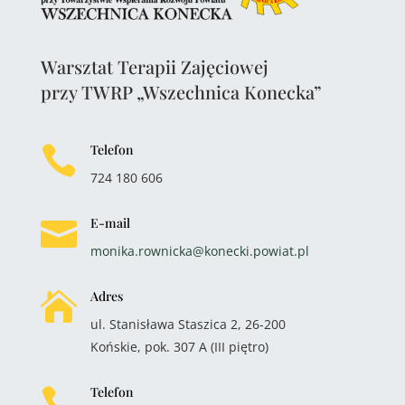
Warsztat Terapii Zajęciowej
przy TWRP „Wszechnica Konecka”
Telefon

724 180 606
E-mail

monika.rownicka@konecki.powiat.pl
Adres

ul. Stanisława Staszica 2, 26-200
Końskie, pok. 307 A (III piętro)
Telefon
