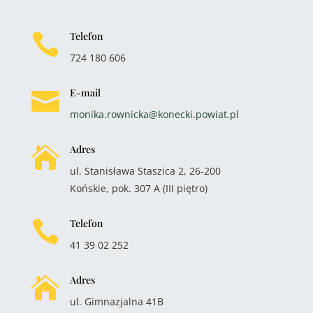
Telefon

724 180 606
E-mail

monika.rownicka@konecki.powiat.pl
Adres

ul. Stanisława Staszica 2, 26-200
Końskie, pok. 307 A (III piętro)
Telefon

41 39 02 252
Adres

ul. Gimnazjalna 41B