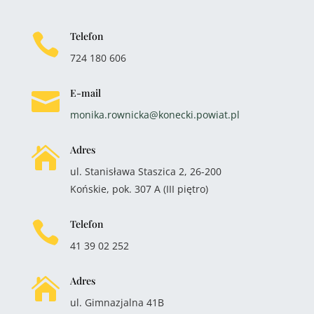
Telefon

724 180 606
E-mail

monika.rownicka@konecki.powiat.pl
Adres

ul. Stanisława Staszica 2, 26-200
Końskie, pok. 307 A (III piętro)
Telefon

41 39 02 252
Adres

ul. Gimnazjalna 41B