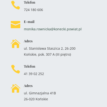
Telefon

724 180 606
E-mail

monika.rownicka@konecki.powiat.pl
Adres

ul. Stanisława Staszica 2, 26-200
Końskie, pok. 307 A (III piętro)
Telefon

41 39 02 252
Adres

ul. Gimnazjalna 41B
26-020 Końskie