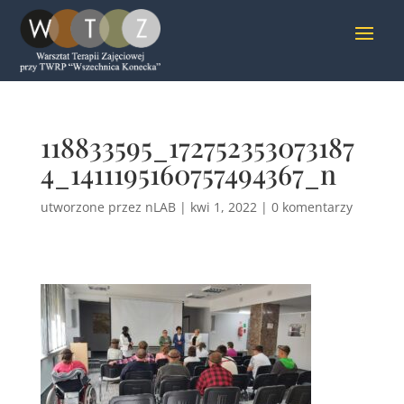
118833595_172752353073187
4_1411195160757494367_n
utworzone przez
nLAB
|
kwi 1, 2022
|
0 komentarzy