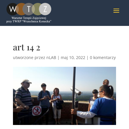
art 14 2
utworzone przez
nLAB
|
maj 10, 2022
|
0 komentarzy