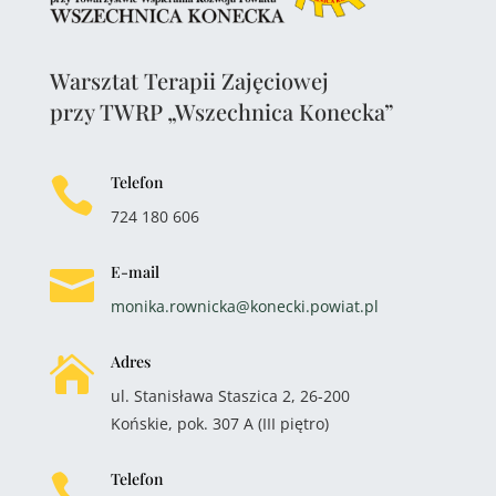
Warsztat Terapii Zajęciowej
przy TWRP „Wszechnica Konecka”
Telefon

724 180 606
E-mail

monika.rownicka@konecki.powiat.pl
Adres

ul. Stanisława Staszica 2, 26-200
Końskie, pok. 307 A (III piętro)
Telefon
