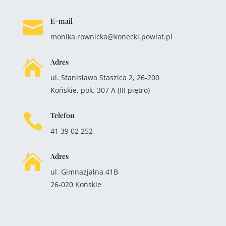
E-mail

monika.rownicka@konecki.powiat.pl
Adres

ul. Stanisława Staszica 2, 26-200
Końskie, pok. 307 A (III piętro)
Telefon

41 39 02 252
Adres

ul. Gimnazjalna 41B
26-020 Końskie