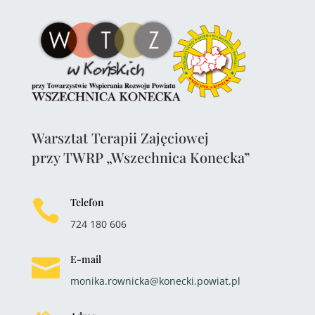
Warsztat Terapii Zajęciowej
przy TWRP „Wszechnica Konecka”
Telefon

724 180 606
E-mail

monika.rownicka@konecki.powiat.pl