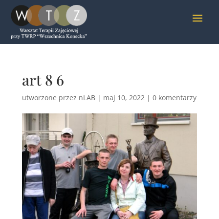
art 8 6
utworzone przez
nLAB
|
maj 10, 2022
|
0 komentarzy