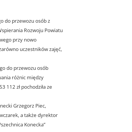
go do przewozu osób z
 Wspierania Rozwoju Powiatu
owego przy nowo
 zarówno uczestników zajęć,
ego do przewozu osób
ania różnic między
253 112 zł pochodziła ze
necki Grzegorz Piec,
wczarek, a także dyrektor
Wszechnica Konecka”