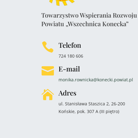
Towarzystwo Wspierania Rozwoju
Powiatu „Wszechnica Konecka”
Telefon

724 180 606
E-mail

monika.rownicka@konecki.powiat.pl
Adres

ul. Stanisława Staszica 2, 26-200
Końskie, pok. 307 A (III piętro)