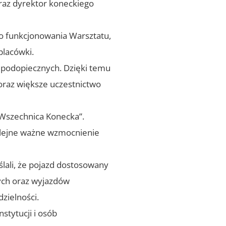
oraz dyrektor koneckiego
o funkcjonowania Warsztatu,
placówki.
o podopiecznych. Dzięki temu
oraz większe uczestnictwo
„Wszechnica Konecka”.
olejne ważne wzmocnienie
lali, że pojazd dostosowany
nych oraz wyjazdów
zielności.
stytucji i osób