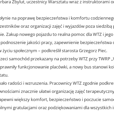
rbara Zbylut, uczestnicy Warsztatu wraz z instruktorami 
łynie na poprawę bezpieczeństwa i komfortu codzienneg
estników oraz organizacji zajęć i wyjazdów poza siedzibą 
nie. Zakup nowego pojazdu to realna pomoc dla WTZ i jeg
 podnoszenie jakości pracy, zapewnienie bezpieczeństwa 
życiu społecznym – podkreślił starosta Grzegorz Piec.
ż trzeci samochód przekazany na potrzeby WTZ przy TWRP 
prawniły funkcjonowanie placówki, a nowy bus stanowi k
atu.
ało radości i wzruszenia. Pracownicy WTZ zgodnie podkreś
wnościami znacznie ułatwi organizację zajęć terapeutycz
zapewni większy komfort, bezpieczeństwo i poczucie samod
lnymi gratulacjami oraz podziękowaniami dla wszystkich in