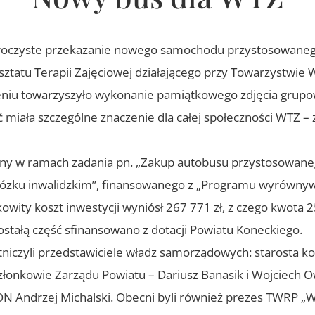
ę uroczyste przekazanie nowego samochodu przystosowane
ztatu Terapii Zajęciowej działającego przy Towarzystwie
niu towarzyszyło wykonanie pamiątkowego zdjęcia grup
miała szczególne znaczenie dla całej społeczności WTZ –
wany w ramach zadania pn. „Zakup autobusu przystosowan
ózku inwalidzkim”, finansowanego z „Programu wyrównyw
kowity koszt inwestycji wyniósł 267 771 zł, z czego kwota 
tałą część sfinansowano z dotacji Powiatu Koneckiego.
niczyli przedstawiciele władz samorządowych: starosta ko
członkowie Zarządu Powiatu – Dariusz Banasik i Wojciech O
N Andrzej Michalski. Obecni byli również prezes TWRP „