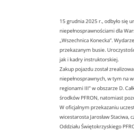
15 grudnia 2025 r., odbyło si
niepełnosprawnościami dla Wars
„Wszechnica Konecka”. Wydarze
przekazanym busie. Uroczystość 
jak i kadry instruktorskiej.
Zakup pojazdu został zrealizo
niepełnosprawnych, w tym na w
regionami III” w obszarze D. Cał
środków PFRON, natomiast pozos
W oficjalnym przekazaniu uczest
wicestarosta Jarosław Staciwa, 
Oddziału Świętokrzyskiego PFRO