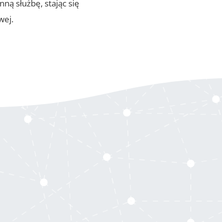
ą służbę, stając się
wej.