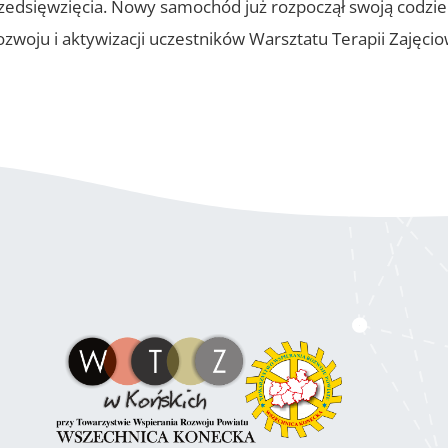
edsięwzięcia. Nowy samochód już rozpoczął swoją codzienn
oju i aktywizacji uczestników Warsztatu Terapii Zajęcio