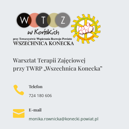
Warsztat Terapii Zajęciowej
przy TWRP „Wszechnica Konecka”
Telefon

724 180 606
E-mail

monika.rownicka@konecki.powiat.pl