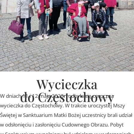
Wycieczka
do Częstochowy
W dniach 11 i 12 maja 2023r. odbyła się coroczna
wycieczka do Częstochowy. W trakcie uroczystej Mszy
Świętej w Sanktuarium Matki Bożej uczestnicy brali udział
w odsłonięciu i zasłonięciu Cudownego Obrazu. Pobyt