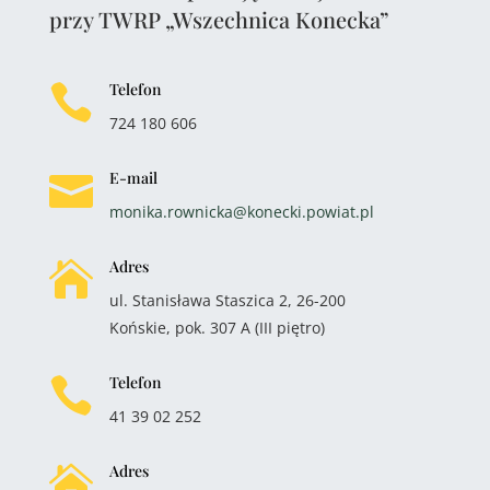
przy TWRP „Wszechnica Konecka”
Telefon

724 180 606
E-mail

monika.rownicka@konecki.powiat.pl
Adres

ul. Stanisława Staszica 2, 26-200
Końskie, pok. 307 A (III piętro)
Telefon

41 39 02 252
Adres
