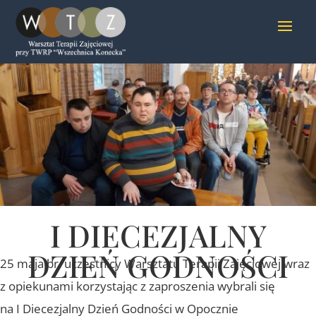
I DIECEZJALNY
DZIEŃ GODNOŚCI
25 maja br. uczestnicy Warsztatu Terapii Zajęciowej wraz
z opiekunami korzystając z zaproszenia wybrali się
na I Diecezjalny Dzień Godności w Opocznie