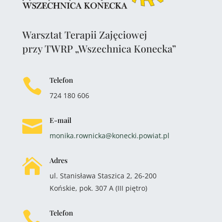
Warsztat Terapii Zajęciowej
przy TWRP „Wszechnica Konecka”
Telefon

724 180 606
E-mail

monika.rownicka@konecki.powiat.pl
Adres

ul. Stanisława Staszica 2, 26-200
Końskie, pok. 307 A (III piętro)
Telefon
