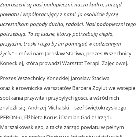
Zaproszeni są nasi podopieczni, nasza kadra, zarząd
powiatu i współpracujący z nami. Ja osobiście życzę
uczestnikom pogody ducha, radości. Nasi podopieczni tego
potrzebują. To są ludzie, którzy potrzebują ciepła,
przyjaźni, troski i tego by im pomagać w codziennym
życiu”
– mówi nam Jarosław Staciwa, prezes Wszechnicy
Koneckiej, która prowadzi Warsztat Terapii Zajęciowej.
Prezes Wszechnicy Koneckiej Jarosław Staciwa
oraz kierowniczka warsztatów Barbara Zbylut we wstępie
spotkania przywitali przybyłych gości, a wśród nich
znaleźli się: Andrzej Michalski – szef świętokrzyskiego
PFRON-u, Elżbieta Korus i Damian Gad z Urzędu
Marszałkowskiego, a także zarząd powiatu w pełnym
składzie, bo oprócz Staciwy w śniadaniu udział wzięli