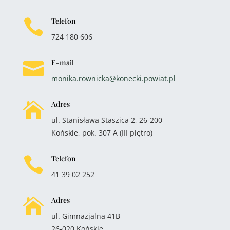
Telefon

724 180 606
E-mail

monika.rownicka@konecki.powiat.pl
Adres

ul. Stanisława Staszica 2, 26-200
Końskie, pok. 307 A (III piętro)
Telefon

41 39 02 252
Adres

ul. Gimnazjalna 41B
26-020 Końskie