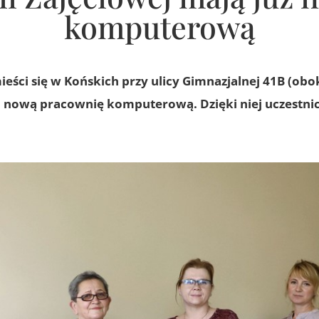
komputerową
ieści się w Końskich przy ulicy Gimnazjalnej 41B (obok
 o nową pracownię komputerową. Dzięki niej uczestn