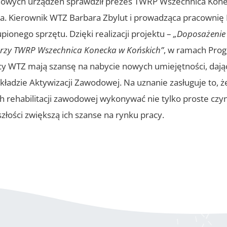
nowych urządzeń sprawdził prezes TWRP Wszechnica Konec
wa. Kierownik WTZ Barbara Zbylut i prowadząca pracownię
ionego sprzętu. Dzięki realizacji projektu –
„Doposażenie
 przy TWRP Wszechnica Konecka w Końskich”
, w ramach Pro
nicy WTZ mają szansę na nabycie nowych umiejętności, daj
adzie Aktywizacji Zawodowej. Na uznanie zasługuje to, ż
rehabilitacji zawodowej wykonywać nie tylko proste czyn
złości zwiększą ich szanse na rynku pracy.