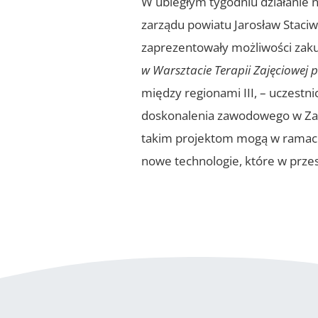
W ubiegłym tygodniu działanie 
zarządu powiatu Jarosław Staci
zaprezentowały możliwości zakup
w Warsztacie Terapii Zajęciowej
między regionami III, – uczest
doskonalenia zawodowego w Zakł
takim projektom mogą w ramach 
nowe technologie, które w przes