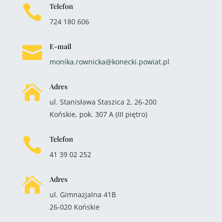
Telefon

724 180 606
E-mail

monika.rownicka@konecki.powiat.pl
Adres

ul. Stanisława Staszica 2, 26-200
Końskie, pok. 307 A (III piętro)
Telefon

41 39 02 252
Adres

ul. Gimnazjalna 41B
26-020 Końskie