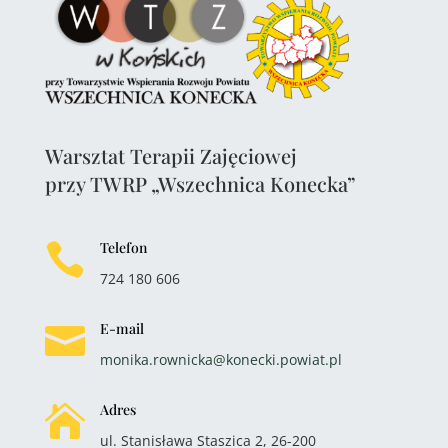
Warsztat Terapii Zajęciowej
przy TWRP „Wszechnica Konecka”
Telefon

724 180 606
E-mail

monika.rownicka@konecki.powiat.pl
Adres

ul. Stanisława Staszica 2, 26-200