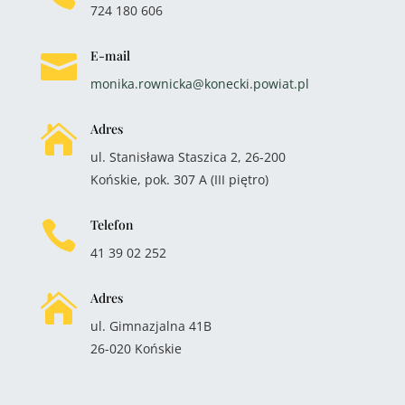
724 180 606
E-mail

monika.rownicka@konecki.powiat.pl
Adres

ul. Stanisława Staszica 2, 26-200
Końskie, pok. 307 A (III piętro)
Telefon

41 39 02 252
Adres

ul. Gimnazjalna 41B
26-020 Końskie