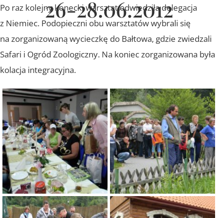
26-28.06.2012
Po raz kolejny konecki warsztat odwiedziła delegacja
z Niemiec. Podopieczni obu warsztatów wybrali się
na zorganizowaną wycieczkę do Bałtowa, gdzie zwiedzali
Safari i Ogród Zoologiczny. Na koniec zorganizowana była
kolacja integracyjna.