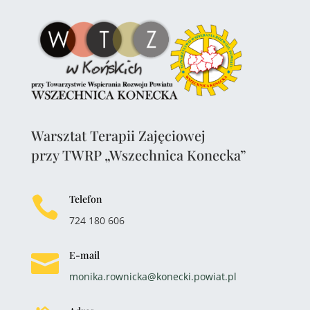
Warsztat Terapii Zajęciowej
przy TWRP „Wszechnica Konecka”
Telefon

724 180 606
E-mail

monika.rownicka@konecki.powiat.pl